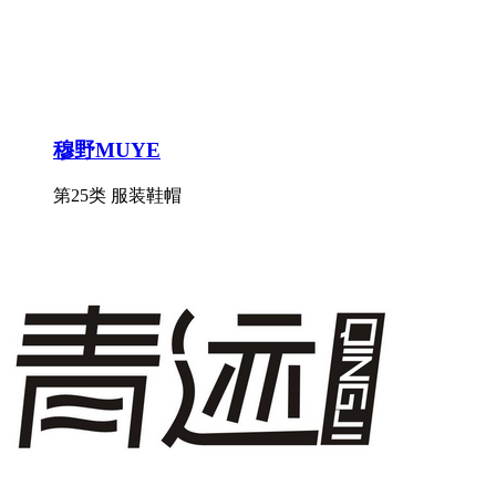
穆野MUYE
第25类 服装鞋帽