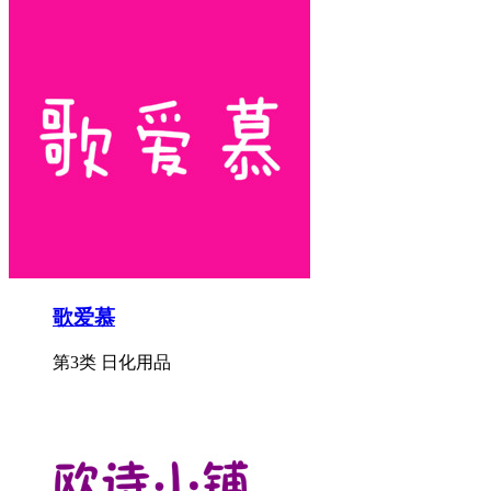
歌爱慕
第3类 日化用品