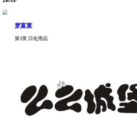
梦富莱
第3类 日化用品