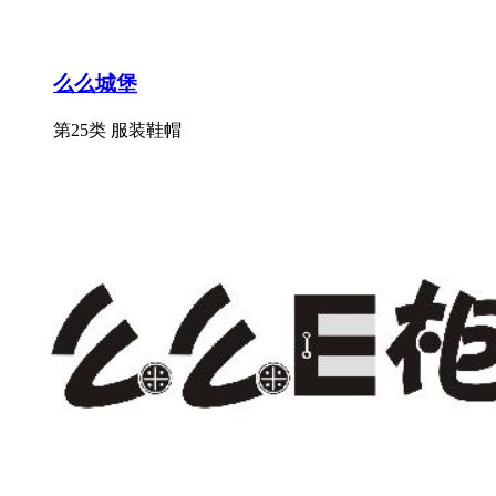
么么城堡
第25类 服装鞋帽