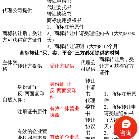
转让申请书
代理委托书
代理公司提供
转让协议书
商标使用授权书
1、商标注册原件
商标转让后，受让
2、商标转让申请受理通知书（大约60-90
方可获得官方证件
天）
3、商标转让证明（大约8-12个月
商标转让"买、卖、平台"三方必须提供的材料
商标转让后，受
主体资
代理公
转让方提供
受让方提供
让方可获得官方
格
司提供
证件
转让
身份证"正
身份证"正
申请
反"两面复印
反"两面复印
书
1、商标注册原
件，
自然人
件：
代理
件
委托
2、商标转让申
有效个体营业
注册证书原件
书
请受理通知书
执照
转让
（大约60-90
协议
天）
有效的企业营
书
3、商标转让证
有效的企业营
业执照副本复