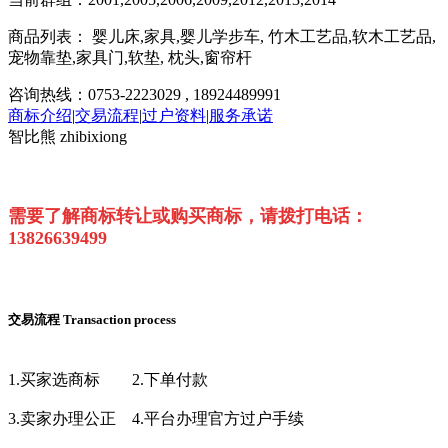
商品列表： 婴儿床,家具,婴儿学步车, 竹木工艺品,软木工艺品,
宠物靠垫,家具门,软垫, 枕头,窗帘杆
咨询热线：0753-2223029 , 18924489991
商标介绍
|
交易流程
|
过户资料
|
服务承诺
智比熊 zhibixiong
需要了解商标转让或购买商标，请拨打电话：
13826639499
交易流程
Transaction process
1.买家选商标
2.下单付款
3.卖家办理公正
4.平台办理官方过户手续