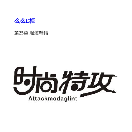
么么E柜
第25类 服装鞋帽