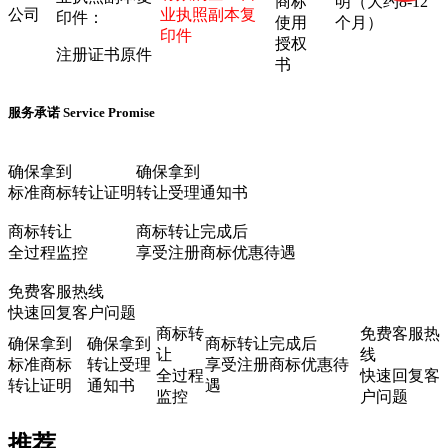
商标
明（大约8-12
公司
业执照副本复
印件：
使用
个月）
印件
授权
注册证书原件
书
服务承诺
Service Promise
确保拿到
确保拿到
标准商标转让证明
转让受理通知书
商标转让
商标转让完成后
全过程监控
享受注册商标优惠待遇
免费客服热线
快速回复客户问题
商标转
免费客服热
确保拿到
确保拿到
商标转让完成后
让
线
标准商标
转让受理
享受注册商标优惠待
全过程
快速回复客
转让证明
通知书
遇
监控
户问题
推荐