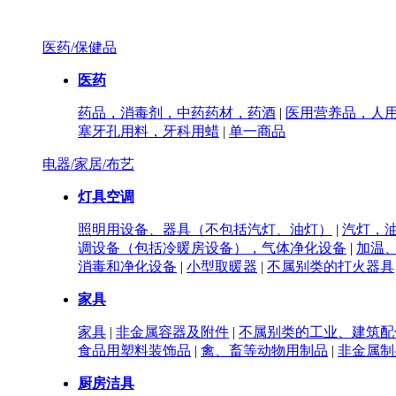
医药/保健品
医药
药品，消毒剂，中药药材，药酒
|
医用营养品，人
塞牙孔用料，牙科用蜡
|
单一商品
电器/家居/布艺
灯具空调
照明用设备、器具（不包括汽灯、油灯）
|
汽灯，
调设备（包括冷暖房设备），气体净化设备
|
加温
消毒和净化设备
|
小型取暖器
|
不属别类的打火器具
家具
家具
|
非金属容器及附件
|
不属别类的工业、建筑配
食品用塑料装饰品
|
禽、畜等动物用制品
|
非金属制
厨房洁具