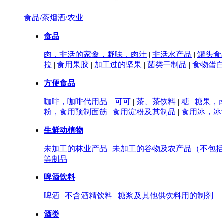
食品/茶烟酒/农业
食品
肉，非活的家禽，野味，肉汁
|
非活水产品
|
罐头食
拉
|
食用果胶
|
加工过的坚果
|
菌类干制品
|
食物蛋
方便食品
咖啡，咖啡代用品，可可
|
茶、茶饮料
|
糖
|
糖果，
粉，食用预制面筋
|
食用淀粉及其制品
|
食用冰，冰
生鲜动植物
未加工的林业产品
|
未加工的谷物及农产品（不包
等制品
啤酒饮料
啤酒
|
不含酒精饮料
|
糖浆及其他供饮料用的制剂
酒类