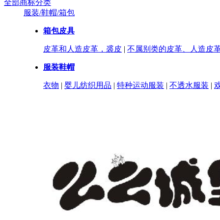
全部商标分类
服装/鞋帽/箱包
箱包皮具
皮革和人造皮革，裘皮
|
不属别类的皮革、人造皮
服装鞋帽
衣物
|
婴儿纺织用品
|
特种运动服装
|
不透水服装
|