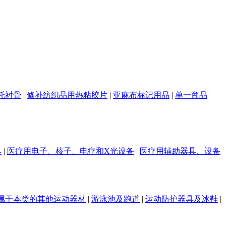
托衬骨
|
修补纺织品用热粘胶片
|
亚麻布标记用品
|
单一商品
具
|
医疗用电子、核子、电疗和X光设备
|
医疗用辅助器具、设备
属于本类的其他运动器材
|
游泳池及跑道
|
运动防护器具及冰鞋
|