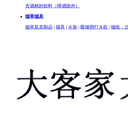
含酒精的饮料（啤酒除外）
烟草烟具
烟草及其制品
|
烟具
|
火柴
|
吸烟用打火机
|
烟纸，