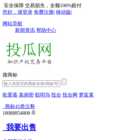
安全保障
交易损失，全额100%赔付
您好，请登录
免费注册
|
移动版
|
网站导航
新闻资讯
帮助中心
搜商标
歌爱慕
真闺密
聪明鸟
投合
投合网
梦富莱
商标45类注释
18088854808
我要出售