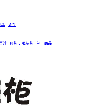
用具
|
肠衣
面纱
|
腰带，服装带
|
单一商品