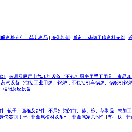
用膳食补充剂，婴儿食品
|
净化制剂
|
兽药，动物用膳食补充剂
|
油灯
|
烹调及民用电气加热设备（不包括厨房用手工用具，食品加
、蒸汽设备（包括工业用炉、锅炉，不包括机车锅炉、锅驼机锅
|
核能反应设备
件
|
镜子、画框及部件
|
不属别类的竹、藤、棕、草制品
|
未加工
身份鉴别手环
|
非金属棺材及附件
|
非金属家具附件
|
垫，枕
|
非