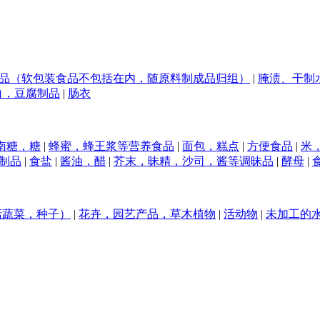
品（软包装食品不包括在内，随原料制成品归组）
|
腌渍、干制
白，豆腐制品
|
肠衣
南糖，糖
|
蜂蜜，蜂王浆等营养食品
|
面包，糕点
|
方便食品
|
米
制品
|
食盐
|
酱油，醋
|
芥末，昧精，沙司，酱等调昧品
|
酵母
|
括蔬菜，种子）
|
花卉，园艺产品，草木植物
|
活动物
|
未加工的