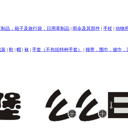
革制品，箱子及旅行袋，日用革制品
|
雨伞及其部件
|
手杖
|
动物
戏装
|
鞋
|
帽
|
袜
|
手套（不包括特种手套）
|
领带，围巾，披巾，