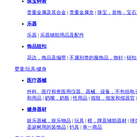
珠宝钟表
贵重金属及其合金
|
贵重金属盒
|
珠宝，首饰，宝石
乐器
乐器
|
乐器辅助用品及配件
饰品纽扣
花边，饰品及编带
|
不属别类的服饰品，饰针
|
钮扣
婴童/玩具/健身
医疗器械
外科、医疗和兽医用仪器、器械、设备，不包括电子
和用品
|
奶嘴，奶瓶
|
性用品
|
假肢，假发和假器官
|
健身器材
娱乐器械，娱乐物品
|
玩具
|
棋，牌及辅助器材
|
球
圣诞树用的装饰品
|
钓具
|
单一商品