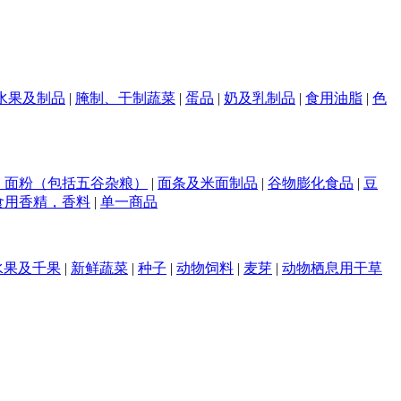
水果及制品
|
腌制、干制蔬菜
|
蛋品
|
奶及乳制品
|
食用油脂
|
色
，面粉（包括五谷杂粮）
|
面条及米面制品
|
谷物膨化食品
|
豆
食用香精，香料
|
单一商品
水果及千果
|
新鲜蔬菜
|
种子
|
动物饲料
|
麦芽
|
动物栖息用干草