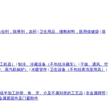
杀虫剂，除莠剂，农药
|
卫生用品，绷敷材料，医用保健袋
|
填
工机器）
|
制冷、冷藏设备（不包括冷藏车）
|
干燥、通风、空
炉、蒸汽机锅炉）
|
水暖管件
|
卫生设备（不包括盥洗室用具）
|
或半加工的骨、角、牙、介及不属别类的工艺品
|
非金属牌照
|
金属紧固件及门窗附件