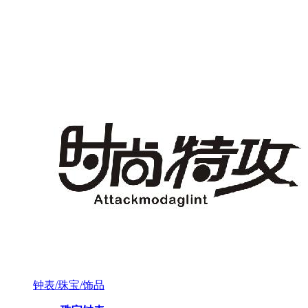
钟表/珠宝/饰品