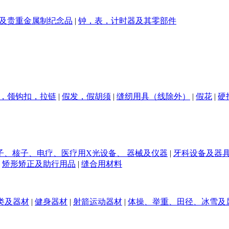
及贵重金属制纪念品
|
钟，表，计时器及其零部件
，领钩扣，拉链
|
假发，假胡须
|
缝纫用具（线除外）
|
假花
|
硬
、核子、电疗、医疗用X光设备、 器械及仪器
|
牙科设备及器
矫形矫正及助行用品
|
缝合用材料
类及器材
|
健身器材
|
射箭运动器材
|
体操、举重、田径、冰雪及