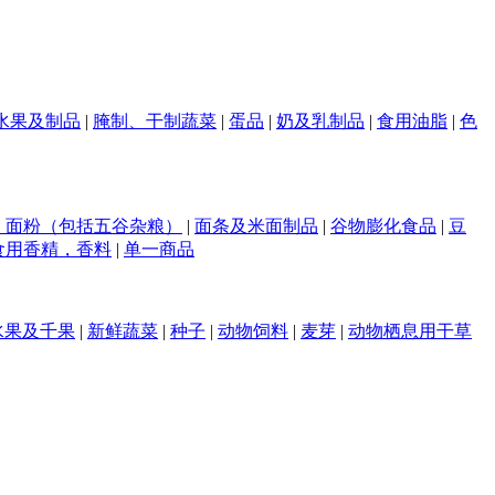
水果及制品
|
腌制、干制蔬菜
|
蛋品
|
奶及乳制品
|
食用油脂
|
色
，面粉（包括五谷杂粮）
|
面条及米面制品
|
谷物膨化食品
|
豆
食用香精，香料
|
单一商品
水果及千果
|
新鲜蔬菜
|
种子
|
动物饲料
|
麦芽
|
动物栖息用干草