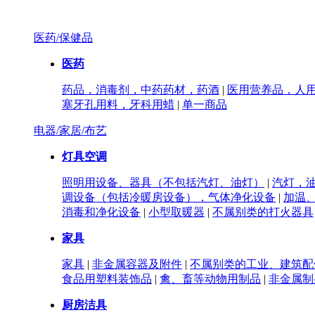
医药/保健品
医药
药品，消毒剂，中药药材，药酒
|
医用营养品，人
塞牙孔用料，牙科用蜡
|
单一商品
电器/家居/布艺
灯具空调
照明用设备、器具（不包括汽灯、油灯）
|
汽灯，
调设备（包括冷暖房设备），气体净化设备
|
加温
消毒和净化设备
|
小型取暖器
|
不属别类的打火器具
家具
家具
|
非金属容器及附件
|
不属别类的工业、建筑配
食品用塑料装饰品
|
禽、畜等动物用制品
|
非金属制
厨房洁具