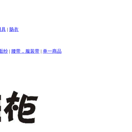
用具
|
肠衣
面纱
|
腰带，服装带
|
单一商品