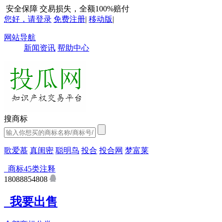
安全保障
交易损失，全额100%赔付
您好，请登录
免费注册
|
移动版
|
网站导航
新闻资讯
帮助中心
搜商标
歌爱慕
真闺密
聪明鸟
投合
投合网
梦富莱
商标45类注释
18088854808
我要出售