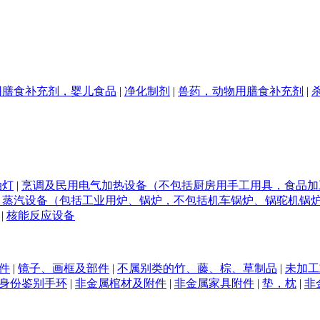
用膳食补充剂，婴儿食品
|
净化制剂
|
兽药，动物用膳食补充剂
|
油灯
|
烹调及民用电气加热设备（不包括厨房用手工用具，食品加
、蒸汽设备（包括工业用炉、锅炉，不包括机车锅炉、锅驼机锅
|
核能反应设备
件
|
镜子、画框及部件
|
不属别类的竹、藤、棕、草制品
|
未加工
身份鉴别手环
|
非金属棺材及附件
|
非金属家具附件
|
垫，枕
|
非