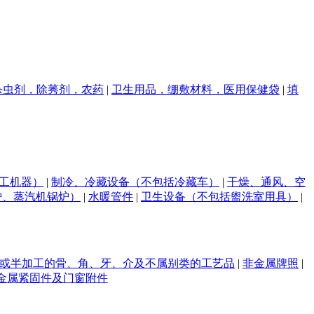
杀虫剂，除莠剂，农药
|
卫生用品，绷敷材料，医用保健袋
|
填
工机器）
|
制冷、冷藏设备（不包括冷藏车）
|
干燥、通风、空
炉、蒸汽机锅炉）
|
水暖管件
|
卫生设备（不包括盥洗室用具）
|
或半加工的骨、角、牙、介及不属别类的工艺品
|
非金属牌照
|
金属紧固件及门窗附件