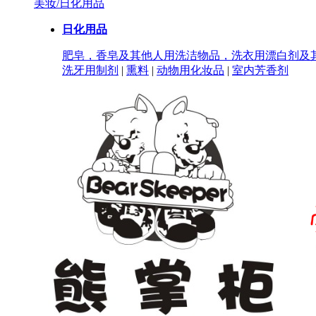
美妆/日化用品
日化用品
肥皂，香皂及其他人用洗洁物品，洗衣用漂白剂及
洗牙用制剂
|
熏料
|
动物用化妆品
|
室内芳香剂