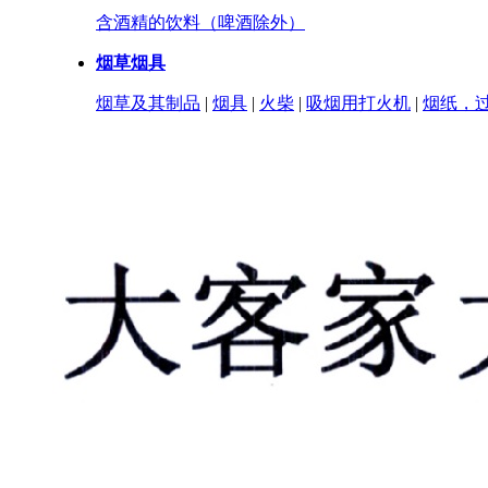
含酒精的饮料（啤酒除外）
烟草烟具
烟草及其制品
|
烟具
|
火柴
|
吸烟用打火机
|
烟纸，