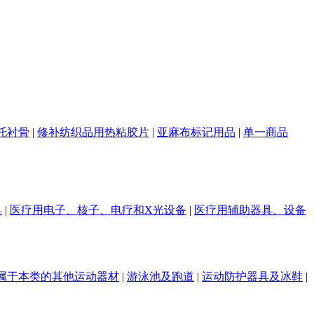
托衬骨
|
修补纺织品用热粘胶片
|
亚麻布标记用品
|
单一商品
具
|
医疗用电子、核子、电疗和X光设备
|
医疗用辅助器具、设备
属于本类的其他运动器材
|
游泳池及跑道
|
运动防护器具及冰鞋
|