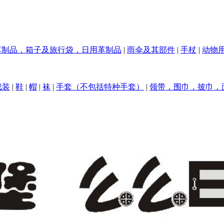
革制品，箱子及旅行袋，日用革制品
|
雨伞及其部件
|
手杖
|
动物
戏装
|
鞋
|
帽
|
袜
|
手套（不包括特种手套）
|
领带，围巾，披巾，