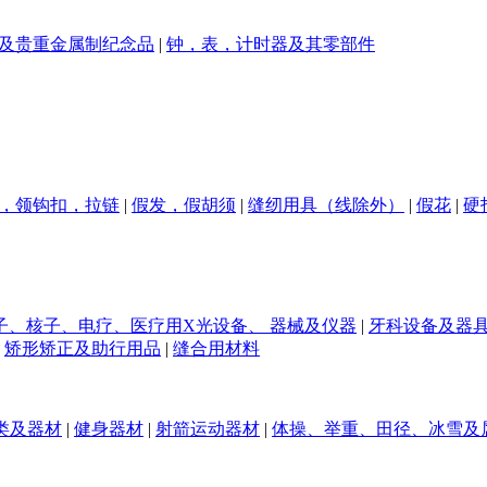
及贵重金属制纪念品
|
钟，表，计时器及其零部件
，领钩扣，拉链
|
假发，假胡须
|
缝纫用具（线除外）
|
假花
|
硬
、核子、电疗、医疗用X光设备、 器械及仪器
|
牙科设备及器
矫形矫正及助行用品
|
缝合用材料
类及器材
|
健身器材
|
射箭运动器材
|
体操、举重、田径、冰雪及