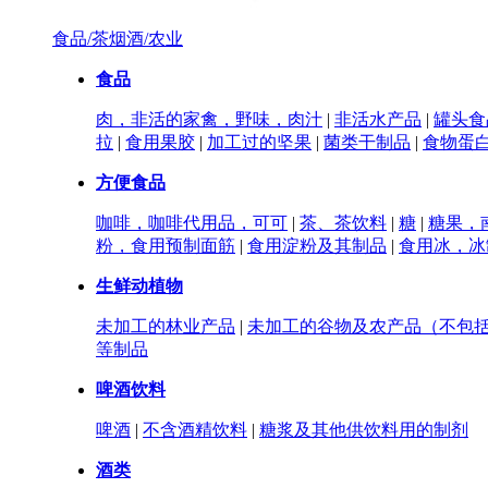
食品/茶烟酒/农业
食品
肉，非活的家禽，野味，肉汁
|
非活水产品
|
罐头食
拉
|
食用果胶
|
加工过的坚果
|
菌类干制品
|
食物蛋
方便食品
咖啡，咖啡代用品，可可
|
茶、茶饮料
|
糖
|
糖果，
粉，食用预制面筋
|
食用淀粉及其制品
|
食用冰，冰
生鲜动植物
未加工的林业产品
|
未加工的谷物及农产品（不包
等制品
啤酒饮料
啤酒
|
不含酒精饮料
|
糖浆及其他供饮料用的制剂
酒类