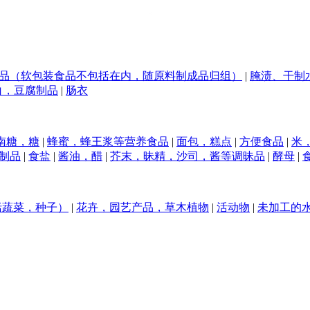
品（软包装食品不包括在内，随原料制成品归组）
|
腌渍、干制
白，豆腐制品
|
肠衣
南糖，糖
|
蜂蜜，蜂王浆等营养食品
|
面包，糕点
|
方便食品
|
米
制品
|
食盐
|
酱油，醋
|
芥末，昧精，沙司，酱等调昧品
|
酵母
|
括蔬菜，种子）
|
花卉，园艺产品，草木植物
|
活动物
|
未加工的