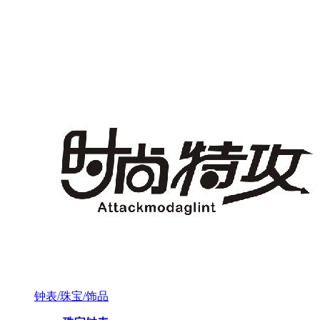
钟表/珠宝/饰品