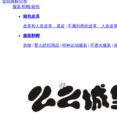
全部商标分类
服装/鞋帽/箱包
箱包皮具
皮革和人造皮革，裘皮
|
不属别类的皮革、人造皮
服装鞋帽
衣物
|
婴儿纺织用品
|
特种运动服装
|
不透水服装
|