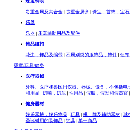
珠宝钟表
贵重金属及其合金
|
贵重金属盒
|
珠宝，首饰，宝石
乐器
乐器
|
乐器辅助用品及配件
饰品纽扣
花边，饰品及编带
|
不属别类的服饰品，饰针
|
钮扣
婴童/玩具/健身
医疗器械
外科、医疗和兽医用仪器、器械、设备，不包括电子
和用品
|
奶嘴，奶瓶
|
性用品
|
假肢，假发和假器官
|
健身器材
娱乐器械，娱乐物品
|
玩具
|
棋，牌及辅助器材
|
球
圣诞树用的装饰品
|
钓具
|
单一商品