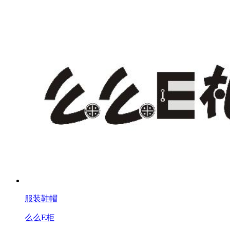
服装鞋帽
么么E柜