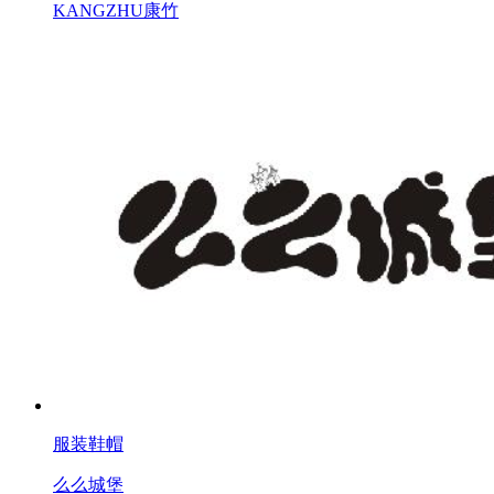
KANGZHU康竹
服装鞋帽
么么城堡